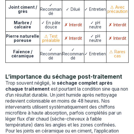
✓
Joint ciment /
⚠ Avec
Recomman
✓ Dilué
✓ Entretien
grès
précaution
dé
Marbre /
✓ En pâte
✓ pH
✗ Interdit
✗ Interdit
calcaire
douce
neutre
Pierre naturelle
⚠ Test
✓ pH
✗ Interdit
✗ Interdit
poreuse
préalable
neutre
✓
✓
Faïence /
⚠ Rares
Recomman
Recomman
✓ Entretien
céramique
cas
dé
dé
L’importance du séchage post-traitement
Trop souvent négligé, le
séchage complet après
chaque traitement
est pourtant la condition sine qua non
d’un résultat durable. Un joint humide après nettoyage
redevient colonisable en moins de 48 heures. Nos
intervenants utilisent systématiquement des chiffons
microfibre à haute absorption, parfois complétés par un
léger flux d’air chaud (sèche-cheveux à faible
température) dans les angles et les zones confinées.
Pour les joints en céramique ou en ciment, l’application