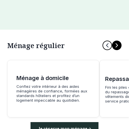
Ménage régulier
Ménage à domicile
Repassa
Confiez votre intérieur à des aides
Fini les piles
ménagères de confiance, formées aux
du repassage
standards hôteliers et profitez d’un
vêtements di
logement impeccable au quotidien.
service prati
Je réserve mon ménage