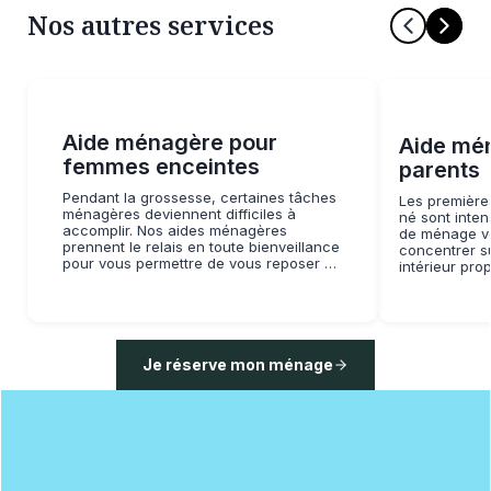
Nos autres services
Aide ménagère pour
Aide mé
femmes enceintes
parents
Pendant la grossesse, certaines tâches
Les première
ménagères deviennent difficiles à
né sont inten
accomplir. Nos aides ménagères
de ménage vo
prennent le relais en toute bienveillance
concentrer su
pour vous permettre de vous reposer et
intérieur pro
préparer sereinement l’arrivée de bébé.
Je réserve mon ménage