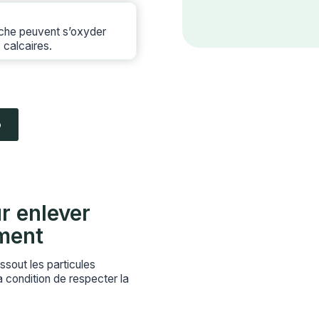
oche peuvent s’oxyder
 calcaires.
o
r enlever
ement
dissout les particules
 condition de respecter la