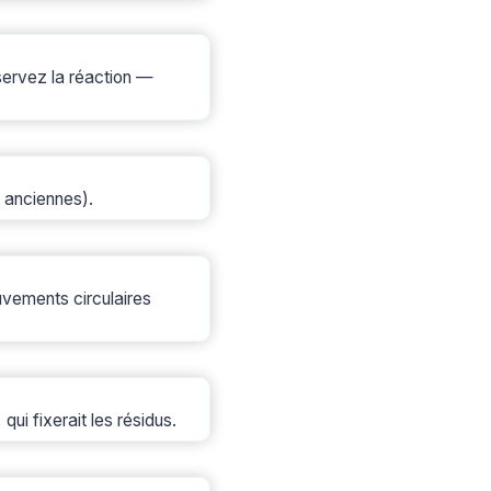
bservez la réaction —
 anciennes).
vements circulaires
ui fixerait les résidus.