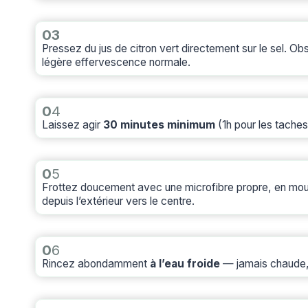
03
Pressez du jus de citron vert directement sur le sel. O
légère effervescence normale.
0
4
Laissez agir
30 minutes minimum
(1h pour les taches
0
5
Frottez doucement avec une microfibre propre, en mou
depuis l’extérieur vers le centre.
0
6
Rincez abondamment
à l’eau froide
— jamais chaude, q