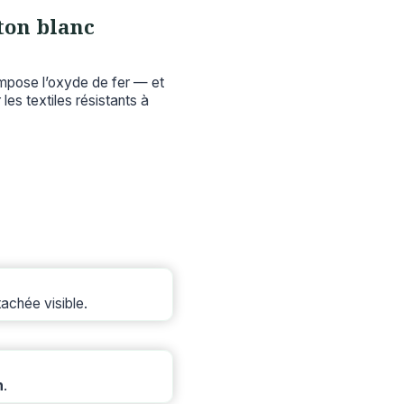
oton blanc
ompose l’oxyde de fer — et
 les textiles résistants à
achée visible.
n
.