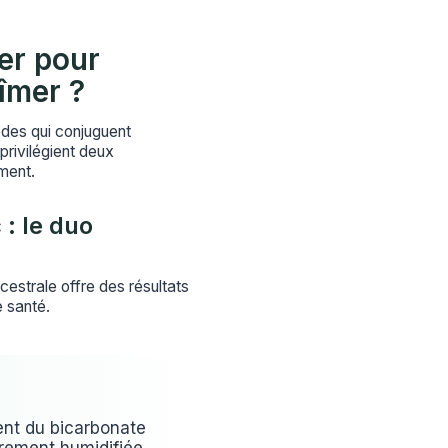
ier pour
îmer ?
odes qui conjuguent
rivilégient deux
ment.
 : le duo
estrale offre des résultats
e santé.
nt du bicarbonate