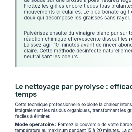
de soude sur une brosse à poils naturels lég
Frottez les grilles encore tièdes (pas brûlant
mouvements circulaires. Le bicarbonate agit
doux qui décompose les graisses sans rayer.
Pulvérisez ensuite du vinaigre blanc pur sur t
réaction chimique effervescente dissout les r
Laissez agir 10 minutes avant de rincer abo
claire. Cette méthode désinfecte naturelleme
neutralisant les odeurs.
Le nettoyage par pyrolyse : efficac
temps
Cette technique professionnelle exploite la chaleur inten
intégralement les résidus organiques, transformant les 
faciles à éliminer.
Mode opératoire :
Fermez le couvercle de votre barbe
température au maximum pendant 15 à 20 minutes. La ch