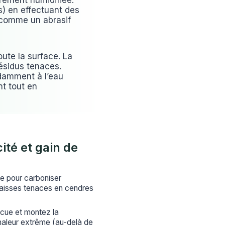
èrement humidifiée.
es) en effectuant des
 comme un abrasif
oute la surface. La
ésidus tenaces.
ndamment à l’eau
nt tout en
ité et gain de
se pour carboniser
graisses tenaces en cendres
cue et montez la
aleur extrême (au-delà de