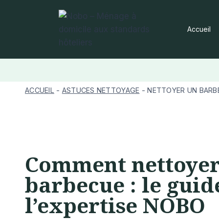
Aller
au
Accueil
contenu
ACCUEIL
-
ASTUCES NETTOYAGE
-
NETTOYER UN BARB
Comment nettoye
barbecue : le guid
l’expertise NOBO