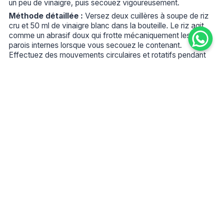
un peu de vinaigre, puis secouez vigoureusement.
Méthode détaillée :
Versez deux cuillères à soupe de riz
cru et 50 ml de vinaigre blanc dans la bouteille. Le riz agit
comme un abrasif doux qui frotte mécaniquement les
parois internes lorsque vous secouez le contenant.
Effectuez des mouvements circulaires et rotatifs pendant
3 à 5 minutes pour décoller les impuretés du fond et des
côtés. Cette technique fonctionne remarquablement bien
pour les flacons d’huile, les bouteilles décoratives et les
vases à goulot étroit. Rincez ensuite abondamment jusqu’à
élimination complète des grains de riz.
Peut-on mettre toutes les bouteilles en
verre au lave-vaisselle ?
Réponse express :
Non, le verre fin ou le cristal peut
ternir ou se fendre.
Explication complète :
Bien que le verre borosilicate
utilisé pour les contenants alimentaires modernes résiste
généralement au lave-vaisselle, plusieurs catégories de
pièces doivent impérativement être lavées à la main : les
carafes artisanales, les verres en cristal, le verre soufflé,