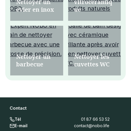
Nettoyer un
vitrocéramiq
évier en inox
ue
Nettoyer un
Nettoyer les
barbecue
cuvettes WC
Contact
Tél
01 87 66 53 52
E-mail
contact@nobo.life