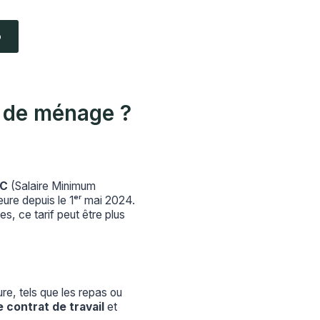
o
 de ménage ?
IC
(Salaire Minimum
eure depuis le 1ᵉʳ mai 2024.
s, ce tarif peut être plus
e, tels que les repas ou
e contrat de travail
et