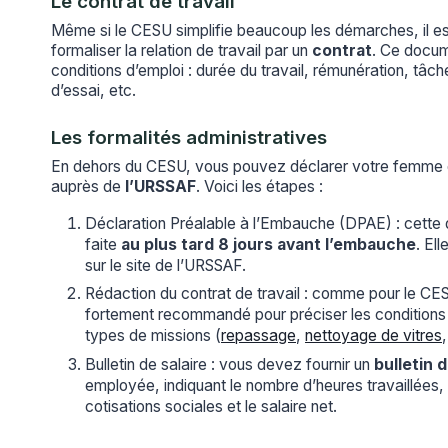
Le contrat de travail
Même si le CESU simplifie beaucoup les démarches, il 
formaliser la relation de travail par un
contrat
. Ce docum
conditions d’emploi : durée du travail, rémunération, tâch
d’essai, etc.
Les formalités administratives
En dehors du CESU, vous pouvez déclarer votre femme
auprès de
l’URSSAF
. Voici les étapes :
Déclaration Préalable à l’Embauche (DPAE) : cette d
faite
au plus tard 8 jours avant l’embauche
. Ell
sur le site de l’URSSAF.
Rédaction du contrat de travail : comme pour le CESU
fortement recommandé pour préciser les conditions
types de missions (
repassage
,
nettoyage de vitres
Bulletin de salaire : vous devez fournir un
bulletin 
employée, indiquant le nombre d’heures travaillées, l
cotisations sociales et le salaire net.