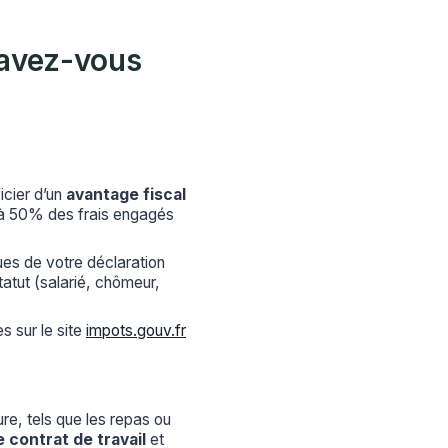
s avez-vous
cier d’un
avantage fiscal
qu’à 50% des frais engagés
ques de votre déclaration
atut (salarié, chômeur,
s sur le site
impots.gouv.fr
e, tels que les repas ou
e contrat de travail
et