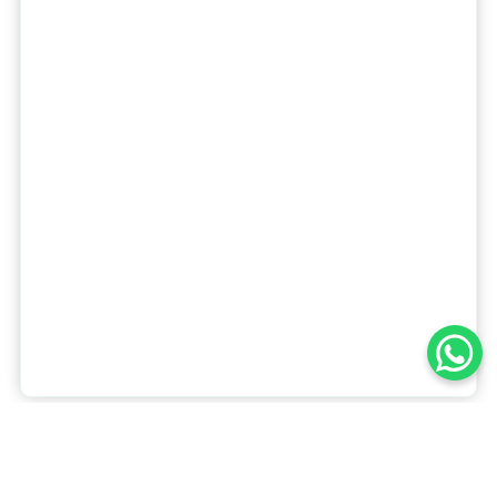
Le lustrage mensuel permet de maintenir l’éclat entre deux
cirages. C’est le geste le plus sous-estimé — et pourtant le
plus efficace — dans les erreurs à éviter lors de l’entretien