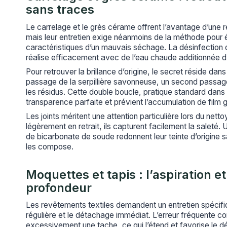
sans traces
Le carrelage et le grès cérame offrent l’avantage d’une 
mais leur entretien exige néanmoins de la méthode pour é
caractéristiques d’un mauvais séchage. La désinfection 
réalise efficacement avec de l’eau chaude additionnée d’
Pour retrouver la brillance d’origine, le secret réside dans
passage de la serpillière savonneuse, un second passage 
les résidus. Cette double boucle, pratique standard dans l’
transparence parfaite et prévient l’accumulation de film g
Les joints méritent une attention particulière lors du nett
légèrement en retrait, ils capturent facilement la saleté
de bicarbonate de soude redonnent leur teinte d’origine s
les compose.
Moquettes et tapis : l’aspiration e
profondeur
Les revêtements textiles demandent un entretien spécifiq
régulière et le détachage immédiat. L’erreur fréquente co
excessivement une tache, ce qui l’étend et favorise le