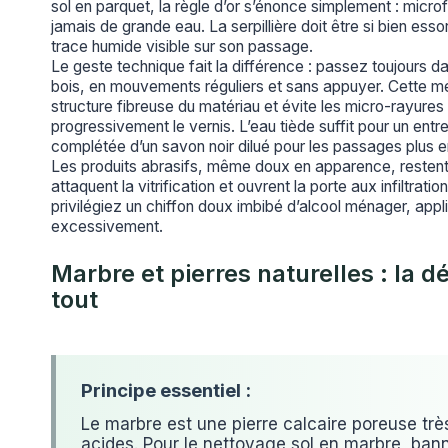
sol en parquet, la règle d’or s’énonce simplement : micro
jamais de grande eau. La serpillière doit être si bien esso
trace humide visible sur son passage.
Le geste technique fait la différence : passez toujours d
bois, en mouvements réguliers et sans appuyer. Cette m
structure fibreuse du matériau et évite les micro-rayures 
progressivement le vernis. L’eau tiède suffit pour un ent
complétée d’un savon noir dilué pour les passages plus 
Les produits abrasifs, même doux en apparence, restent s
attaquent la vitrification et ouvrent la porte aux infiltrati
privilégiez un chiffon doux imbibé d’alcool ménager, appl
excessivement.
Marbre et pierres naturelles : la d
tout
Le marbre est une pierre calcaire poreuse trè
acides. Pour le nettoyage sol en marbre, bann