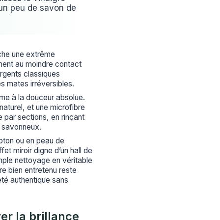
c un peu de savon de
ache une extrême
mment au moindre contact
ergents classiques
es mates irréversibles.
me à la douceur absolue.
aturel, et une microfibre
e par sections, en rinçant
u savonneux.
 coton ou en peau de
t miroir digne d’un hall de
mple nettoyage en véritable
re bien entretenu reste
eté authentique sans
er la brillance