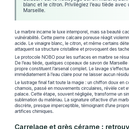
blanc et le citron. Privilégiez l’eau tiède ave
Marseille.
Le marbre incarne le luxe intemporel, mais sa beauté c
vulnérabilité. Cette pierre calcaire poreuse réagit viole
acide. Le vinaigre blanc, le citron, et même certains dét
attaquent sa structure cristalline et provoquent des tach
Le protocole NOBO pour les surfaces en marbre se résu
De l’eau tiède, quelques copeaux de savon de Marseille n
propre constituent l’arsenal complet. Le lavage s’effectu
immédiatement à l’eau claire pour ne laisser aucun résid
Le lustrage final fait toute la magie : un chiffon doux en
chamois, passé en mouvements circulaires, révèle cet effe
palace. Cette étape, souvent négligée, transforme un si
sublimation du matériau. La signature olfactive d’un marb
discrète, presque imperceptible, témoignant d’une propr
artifices chimiques.
Carrelage et grès cérame : retrouv