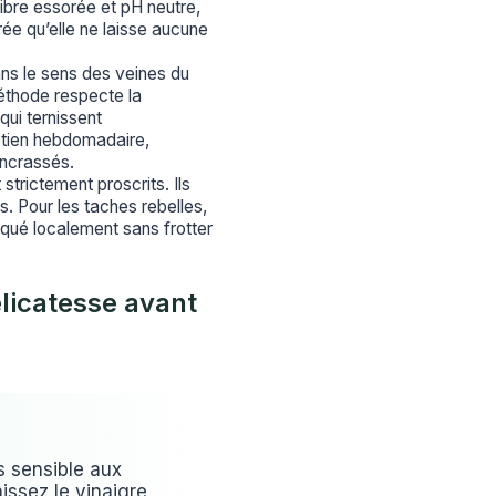
fibre essorée et pH neutre,
rée qu’elle ne laisse aucune
ans le sens des veines du
éthode respecte la
qui ternissent
retien hebdomadaire,
encrassés.
trictement proscrits. Ils
ons. Pour les taches rebelles,
iqué localement sans frotter
élicatesse avant
s sensible aux
issez le vinaigre