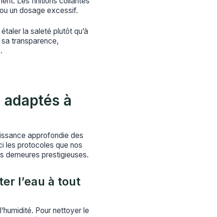
ent. Les finitions collantes
 ou un dosage excessif.
 étaler la saleté plutôt qu’à
rd sa transparence,
.
l adaptés à
aissance approfondie des
i les protocoles que nos
es demeures prestigieuses.
ter l’eau à tout
l’humidité. Pour nettoyer le