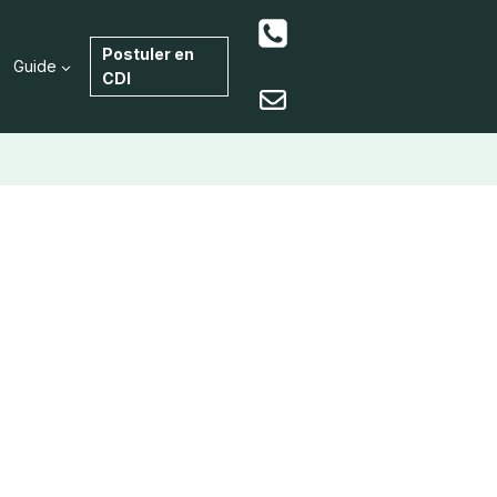
Postuler en
Guide
CDI