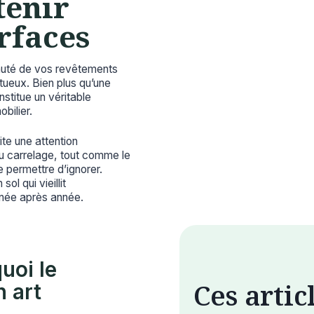
tenir
rfaces
beauté de vos revêtements
ueux. Bien plus qu’une
stitue un véritable
bilier.
te une attention
du carrelage, tout comme le
 permettre d’ignorer.
ol qui vieillit
nnée après année.
uoi le
Ces artic
n art