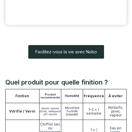
Facilitez-vous la vie avec Nobo
Quel produit pour quelle finition ?
Produit
Finition
Fréquence
À éviter
Humidité
recommandé
Abrasifs,
Microfibre
Savon neutre
1–2 × /
Vitrifié / Verni
javel,
humide
dilué, nettoyant
semaine
pH neutre
(essorée)
vapeur
Chiffon sec
ou
Eau en
1 × /
légèrement
excès,