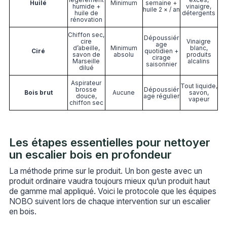
Huilé
Minimum
semaine +
humide +
vinaigre,
huile 2 × / an
huile de
détergents
rénovation
Chiffon sec,
Dépoussiér
cire
Vinaigre
age
d’abeille,
Minimum
blanc,
Ciré
quotidien +
savon de
absolu
produits
cirage
Marseille
alcalins
saisonnier
dilué
Aspirateur
Tout liquide,
brosse
Dépoussiér
Bois brut
Aucune
savon,
douce,
age régulier
vapeur
chiffon sec
Les étapes essentielles pour nettoyer
un escalier bois en profondeur
La méthode prime sur le produit. Un bon geste avec un
produit ordinaire vaudra toujours mieux qu’un produit haut
de gamme mal appliqué. Voici le protocole que les équipes
NOBO suivent lors de chaque intervention sur un escalier
en bois.