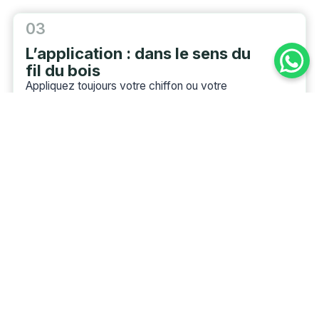
03
L’application : dans le sens du
fil du bois
Appliquez toujours votre chiffon ou votre
brosse
dans le sens des veines du bois
, jamais
en travers. Le mouvement transversal peut créer
de micro-rayures qui, à terme, ternissent la surface
et piègent la saleté. Travaillez marche par marche,
en descendant. Renouvelez l’eau de votre seau
dès qu’elle devient grise — une eau souillée
redistribue la saleté plutôt que de la retirer.