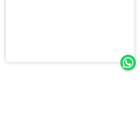
Pour magnifier le reflet après le bain de
bicarbonate, terminez par un lustrage
délicat avec un chiffon en coton doux à
long grain — le résultat est incomparable.