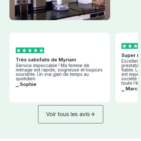
Super i
Très satisfaits de Myriam
Excellent 
Service impeccable ! Ma femme de
prestatair
ménage est rapide, soigneuse et toujours
fiable. L
souriante. Un vrai gain de temps au
est impe
quotidien.
société s
toute l’éq
⎯ Sophie
⎯ Marc R
Voir tous les avis