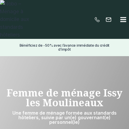
Aller
au
contenu
Bénéficiez de -50% avec l’avance immédiate du crédit
d’impôt
Femme de ménage Issy
les Moulineaux
Une femme de ménage formée aux standards
hôteliers, suivie par un(e) gouvernant(e)
personnel(le)