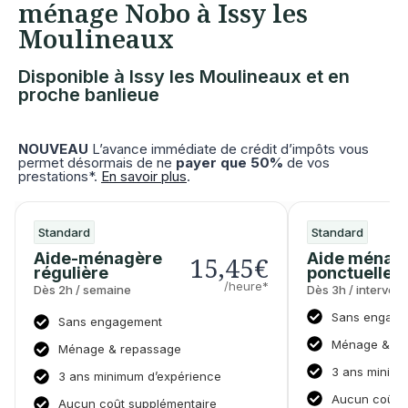
ménage Nobo à Issy les
Moulineaux
Disponible à Issy les Moulineaux et en
proche banlieue
NOUVEAU
L’avance immédiate de crédit d’impôts vous
permet désormais de ne
payer que 50%
de vos
prestations*.
En savoir plus
.
Standard
Standard
Aide-ménagère
Aide ménag
15,45€
régulière
ponctuelle
/heure*
Dès 2h / semaine
Dès 3h / intervent
Sans engage
Sans engagement
Ménage & re
Ménage & repassage
3 ans minimu
3 ans minimum d’expérience
Aucun coût s
Aucun coût supplémentaire