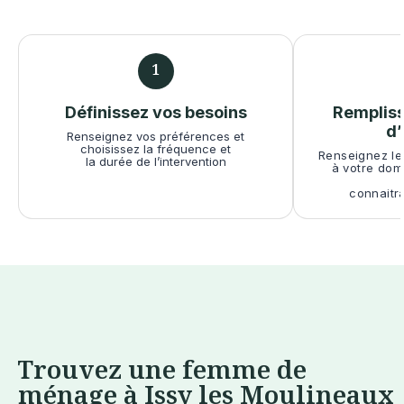
1
Définissez vos besoins
Rempliss
d’
Renseignez vos préférences et
choisissez la fréquence et
Renseignez les
la durée de l’intervention
à votre dom
connaitr
Trouvez une femme de
ménage à Issy les Moulineaux