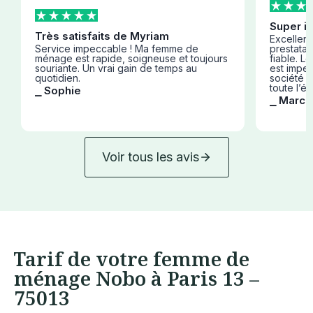
Super i
Très satisfaits de Myriam
Excellent 
Service impeccable ! Ma femme de
prestatair
ménage est rapide, soigneuse et toujours
fiable. L
souriante. Un vrai gain de temps au
est impe
quotidien.
société s
toute l’éq
⎯ Sophie
⎯ Marc R
Voir tous les avis
Tarif de votre femme de
ménage Nobo à Paris 13 –
75013