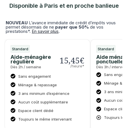
Disponible à Paris et en proche banlieue
NOUVEAU
L’avance immédiate de crédit d’impôts vous
permet désormais de ne
payer que 50%
de vos
prestations*.
En savoir plus
.
Standard
Standard
Aide-ménagère
Aide ménag
15,45€
régulière
ponctuelle
/heure*
Dès 2h / semaine
Dès 3h / intervent
Sans engage
Sans engagement
Ménage & re
Ménage & repassage
3 ans minimu
3 ans minimum d’expérience
Aucun coût s
Aucun coût supplémentaire
Espace clien
Espace client dédié
Toujours le 
Toujours le même intervenant