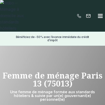
Aller
au
contenu
Bénéficiez de -50% avec l’avance immédiate du crédit
d’impôt
Femme de ménage Paris
13 (75013)
Une femme de ménage formée aux standards
hôteliers & suivie par un(e) gouvernant(e)
personnel(le)