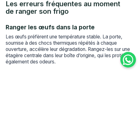
Les erreurs fréquentes au moment
de ranger son frigo
Ranger les œufs dans la porte
Les œufs préfèrent une température stable. La porte,
soumise à des chocs thermiques répétés à chaque
ouverture, accélère leur dégradation. Rangez-les sur une
étagère centrale dans leur boîte d’origine, qui les protège
également des odeurs.
Laver les fruits avant de les ranger
L’humidité résiduelle après lavage est l’ennemi de la
conservation. Elle favorise le développement de
moisissures dans le bac à légumes et accélère la
décomposition. Lavez toujours vos fruits et légumes juste
avant leur consommation.
Placer les plats chauds directement au
frigo