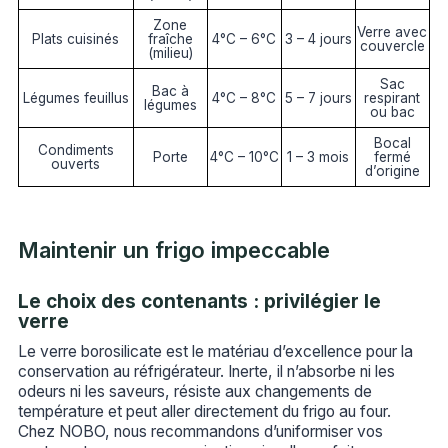
Zone
Verre avec
Plats cuisinés
fraîche
4°C – 6°C
3 – 4 jours
couvercle
(milieu)
Sac
Bac à
Légumes feuillus
4°C – 8°C
5 – 7 jours
respirant
légumes
ou bac
Bocal
Condiments
Porte
4°C – 10°C
1 – 3 mois
fermé
ouverts
d’origine
Maintenir un frigo impeccable
Le choix des contenants : privilégier le
verre
Le verre borosilicate est le matériau d’excellence pour la
conservation au réfrigérateur. Inerte, il n’absorbe ni les
odeurs ni les saveurs, résiste aux changements de
température et peut aller directement du frigo au four.
Chez NOBO, nous recommandons d’uniformiser vos