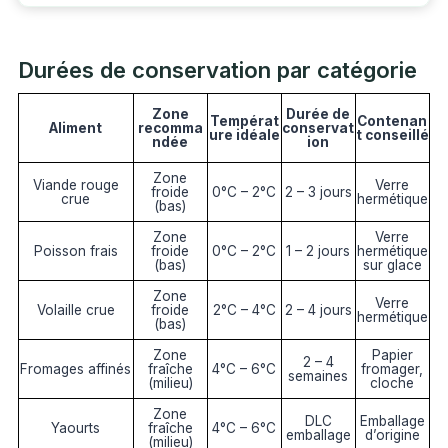
Durées de conservation par catégorie
Zone
Durée de
Températ
Contenan
Aliment
recomma
conservat
ure idéale
t conseillé
ndée
ion
Zone
Viande rouge
Verre
froide
0°C – 2°C
2 – 3 jours
crue
hermétique
(bas)
Zone
Verre
Poisson frais
froide
0°C – 2°C
1 – 2 jours
hermétique
(bas)
sur glace
Zone
Verre
Volaille crue
froide
2°C – 4°C
2 – 4 jours
hermétique
(bas)
Zone
Papier
2 – 4
Fromages affinés
fraîche
4°C – 6°C
fromager,
semaines
(milieu)
cloche
Zone
DLC
Emballage
Yaourts
fraîche
4°C – 6°C
emballage
d’origine
(milieu)